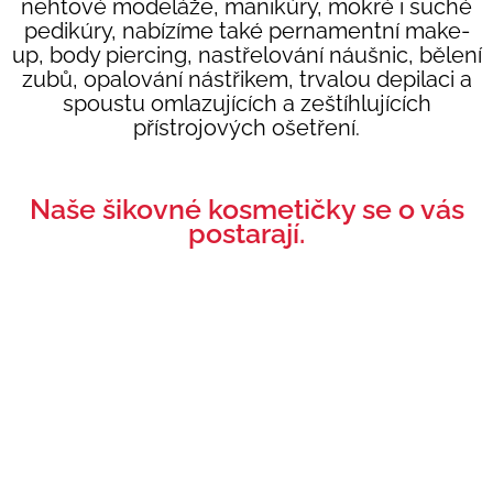
nehtové modeláže, manikúry, mokré i suché
pedikúry, nabízíme také pernamentní make-
up, body piercing, nastřelování náušnic, bělení
zubů, opalování nástřikem, trvalou depilaci a
spoustu omlazujících a zeštíhlujících
přístrojových ošetření.
Naše šikovné kosmetičky se o vás
postarají.